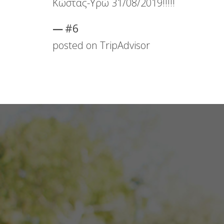
Κώστας-Υρώ 31/08/2019!!!!!
#6
posted on TripAdvisor