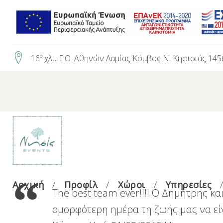
Skip
to
content
16º χλμ Ε.Ο. Αθηνών Λαμίας Κόμβος Ν. Κηφισιάς 145
Αρχική
Προφίλ
Χώροι
Υπηρεσίες
The best team ever!!!! Ο Δημήτρης κα
ομορφότερη ημέρα τη ζωής μας να είνα