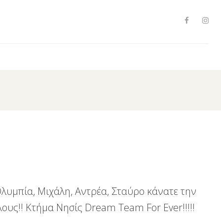
Facebo
Ins
 Ολυμπία, Μιχάλη, Αντρέα, Σταύρο κάνατε την
ους!! Κτήμα Νησίς Dream Team For Ever!!!!!