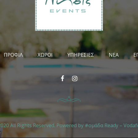
ΠΡΟΦΊΛ
ΧΏΡΟΙ
ΥΠΗΡΕΣΊΕΣ
ΝΈΑ
Ε
Facebook
Instagram
020 All Rights Reserved. Powered by
#ομάδα Ready – Vodaf