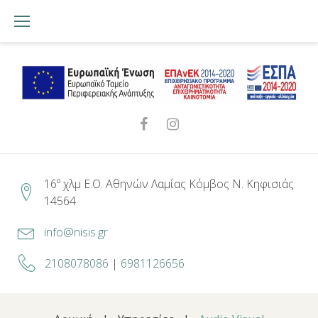
Skip
to
content
Facebook
Instagram
16º χλμ Ε.Ο. Αθηνών Λαμίας Κόμβος Ν. Κηφισιάς
14564
info@nisis.gr
2108078086
|
6981126656