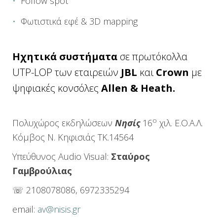
Follow spot
Φωτιστικά εφέ & 3D mapping
Ηχητικά συστήματα
σε πρωτόκολλα
UTP-LOP των εταιρειών
JBL
και
Crown
με
ψηφιακές κονσόλες
Allen & Heath.
ο
Πολυχώρος εκδηλώσεων
Νησίς
16
χιλ. Ε.Ο.Α.Λ.
Κόμβος Ν. Κηφισιάς ΤΚ.14564
Υπεύθυνος Audio Visual:
Σταύρος
Γαμβρούλιας
☏ 2108078086, 6972335294
email:
av@nisis.gr