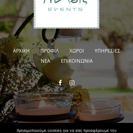
ΑΡΧΙΚΉ
ΠΡΟΦΊΛ
ΧΏΡΟΙ
ΥΠΗΡΕΣΊΕΣ
ΝΈΑ
ΕΠΙΚΟΙΝΩΝΊΑ
Facebook
Instagram
© 2020 All Rights Reserved. Powered by
#ομάδα
Χρησιμοποιούμε cookies για να σας προσφέρουμε την