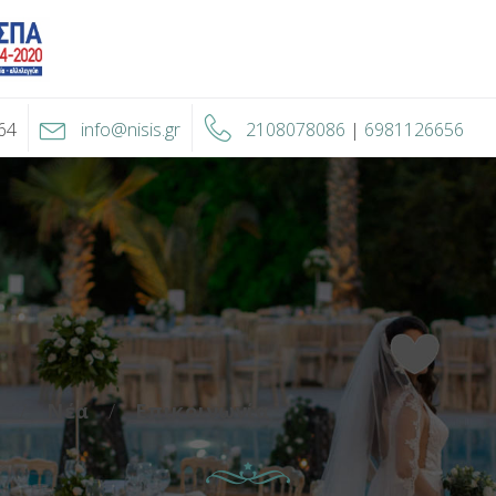
64
info@nisis.gr
2108078086
|
6981126656
ς
Νέα
Επικοινωνία