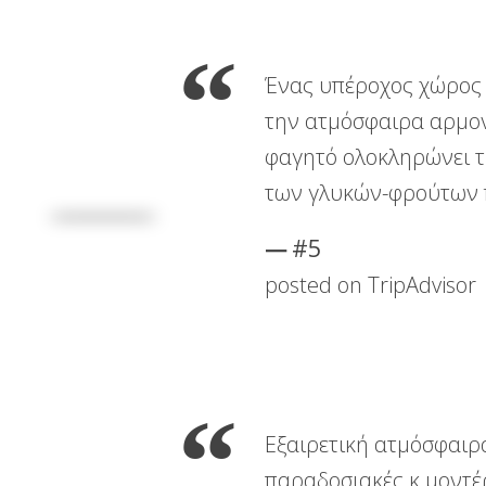
Ένας υπέροχος χώρος μ
την ατμόσφαιρα αρμονι
φαγητό ολοκληρώνει τ
των γλυκών-φρούτων 
#5
posted on TripAdvisor
Εξαιρετική ατμόσφαιρ
παραδοσιακές κ μοντέρ