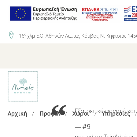
Skip
to
content
16º χλμ Ε.Ο. Αθηνών Λαμίας Κόμβος Ν. Κηφισιάς 145
Εξαιρετικό φαγητό κα
Αρχική
Προφίλ
Χώροι
Υπηρεσίες
#9
posted on TripAdvisor