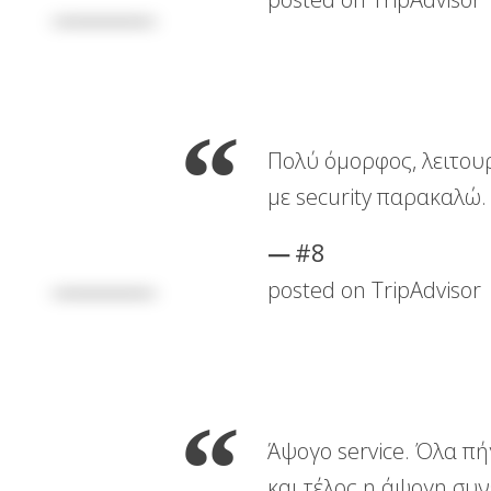
Πολύ όμορφος, λειτουρ
με security παρακαλώ.
#8
posted on TripAdvisor
Άψογο service. Όλα πή
και τέλος η άψογη συν