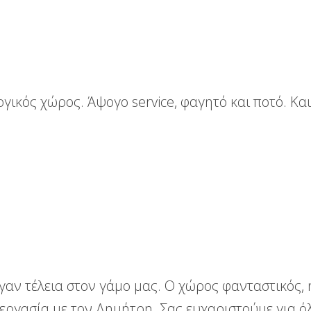
γικός χώρος. Άψογο service, φαγητό και ποτό. Και
γαν τέλεια στον γάμο μας. Ο χώρος φανταστικός,
εργασία με τον Δημήτρη. Σας ευχαριστούμε για ό