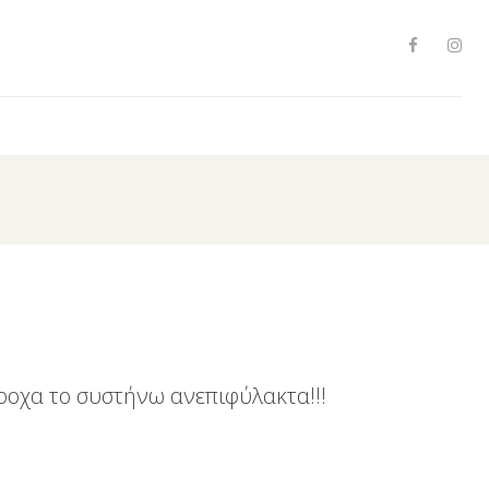
Facebo
Ins
ροχα το συστήνω ανεπιφύλακτα!!!