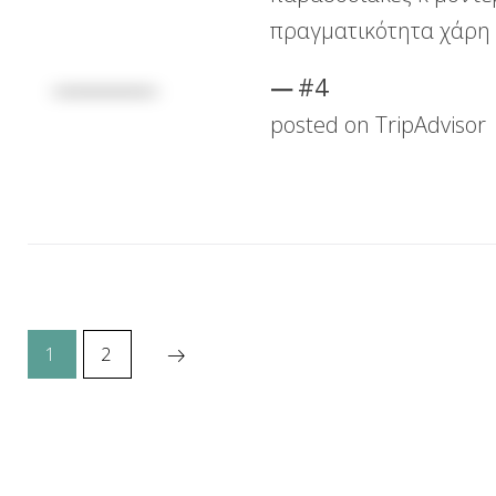
πραγματικότητα χάρη 
#4
posted on TripAdvisor
Σελιδοποίηση
1
2
άρθρων