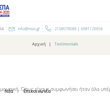
64
info@nisis.gr
2108078086
|
6981126656
Αρχική
|
Testimonials
ι μουσική. Όπως είχαμε συμφωνήσει ήταν όλα υπέ
Νέα
Επικοινωνία